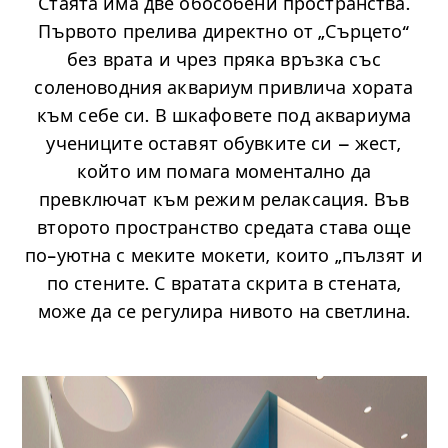
Стаята има две обособени пространства.
Първото прелива директно от „Сърцето“
без врата и чрез пряка връзка със
соленоводния аквариум привлича хората
към себе си. В шкафовете под аквариума
учениците оставят обувките си – жест,
който им помага моментално да
превключат към режим релаксация. Във
второто пространство средата става още
по-уютна с меките мокети, които „пълзят и
по стените. С вратата скрита в стената,
може да се регулира нивото на светлина.
.