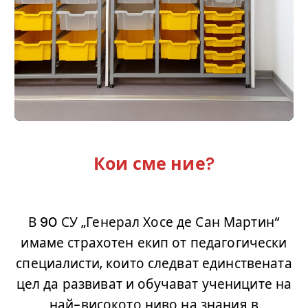
.
Кои сме ние?
.
В 90 СУ „Генерал Хосе де Сан Мартин“
имаме страхотен екип от педагогически
специалисти, които следват единствената
цел да развиват и обучават учениците на
най-високото ниво на знания в