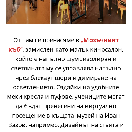
.
От там се пренасяме в
„Мозъчният
хъб“
, замислен като малък киносалон,
който е напълно шумоизолиран и
светлината му се управлява напълно
чрез блекаут щори и димиране на
осветлението. Сядайки на удобните
меки кресла и пуфове, учениците могат
да бъдат пренесени на виртуално
посещение в къщата-музей на Иван
Вазов, например. Дизайнът на стаята и