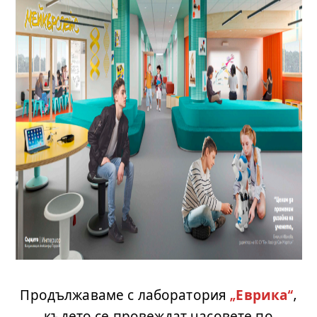
.
Продължаваме с лаборатория
„Еврика“
,
където се провеждат часовете по