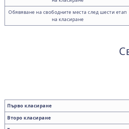
на класиране
Обявяване на свободните места след шести етап
на класиране
.
С
.
Първо класиране
Второ класиране