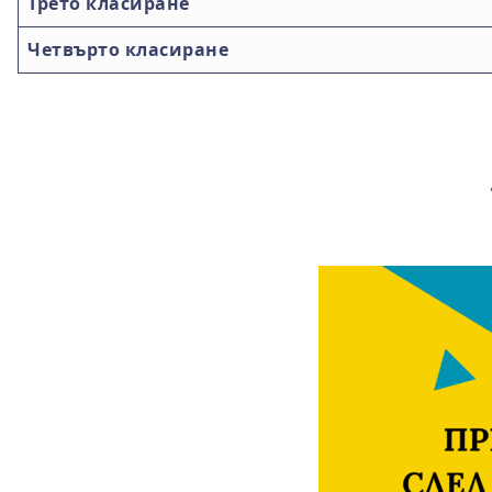
Трето класиране
Четвърто класиране
.
.