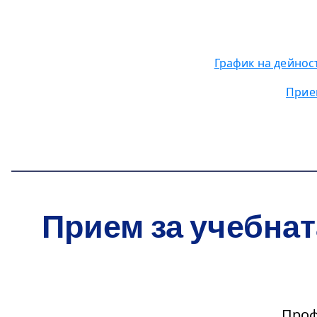
График на дейнос
Прием
.
.
Прием за учебнат
Проф