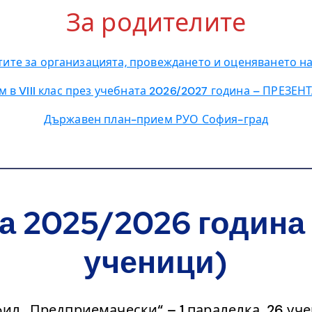
За родителите
тите за организацията, провеждането и оценяването на
 в VIII клас през учебната 2026/2027 година – ПРЕЗЕ
Държавен план-прием РУО София-град
а 2025/2026 година 
ученици)
ил „Предприемачески“ – 1 паралелка, 26 уч