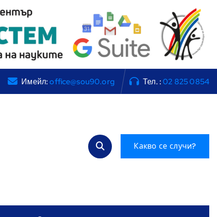
Имейл:
office@sou90.org
Тел. :
02 825 0854