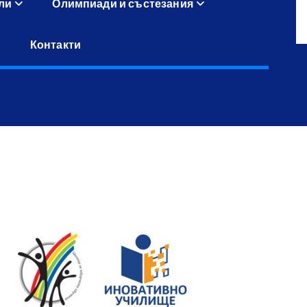
ли
Олимпиади и състезания
Контакти