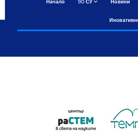
Начало
90 СУ
Новини
Иновативн
.