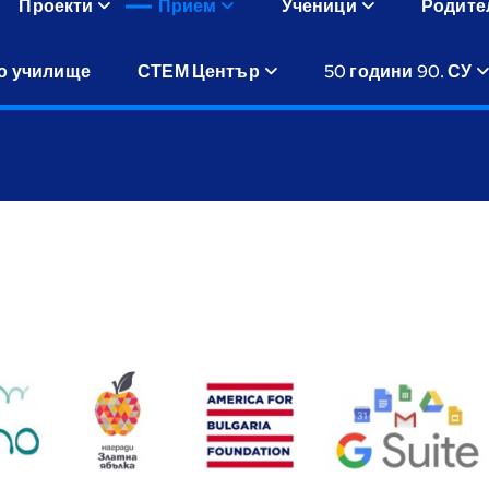
Проекти
Прием
Ученици
Родите
о училище
СТЕМ Център
50 години 90. СУ