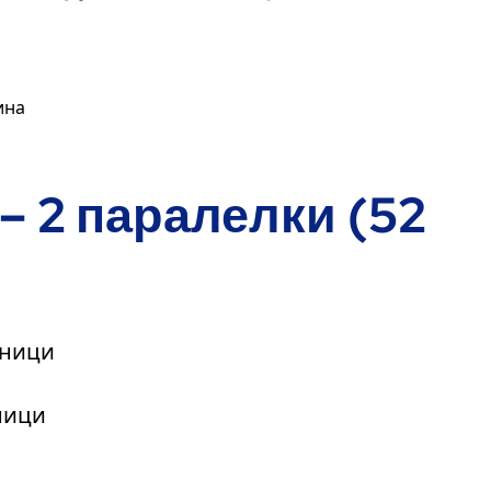
ина
– 2 паралелки (52
еници
ници