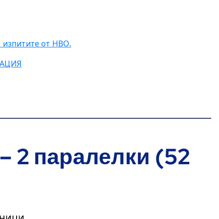
 изпитите от НВО.
НТАЦИЯ
– 2 паралелки (52
еници