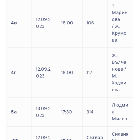
Т.
Марин
12.09.2
ова
4в
18:00
106
023
/
Ж.
Крумо
ва
Ж.
Вълча
12.09.2
нова /
4г
18:00
112
023
М.
Хаджи
ева
Людми
13.09.2
5а
17:30
314
л
023
Милев
Силвия
12.09.2
Сътвор