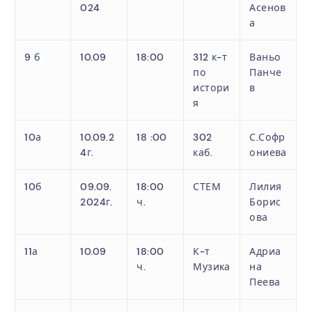
024
Асенов
а
9 б
10.09
18:00
312 к-т
Ваньо
по
Панче
истори
в
я
10а
10.09.2
18 :00
302
С.Софр
4г.
каб.
ониева
10б
09.09.
18:00
СТЕМ
Лилия
2024г.
ч.
Борис
ова
11а
10.09
18:00
К-т
Адриа
ч.
Музика
на
Пеева