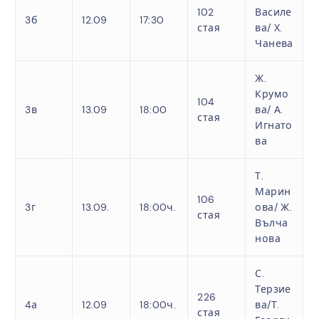
102
Василе
3б
12.09
17:30
стая
ва/ Х.
Чанева
Ж.
Крумо
104
3в
13.09
18:00
ва/ А.
стая
Игнато
ва
Т.
Марин
106
3г
13.09.
18:00ч.
ова/ Ж.
стая
Вълча
нова
С.
Терзие
226
4а
12.09
18:00ч.
ва/
Т.
стая