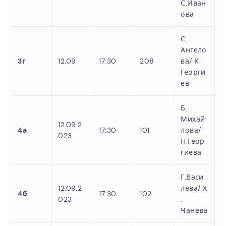
С.Иван
ова
С.
Ангело
3г
12.09
17:30
208
ва/
К.
Георги
ев
Б.
Михай
12.09.2
4а
17:30
101
лова/
023
Н.Геор
гиева
Г.Васи
12.09.2
лева/
Х
4б
17:30
102
023
.
Чанева