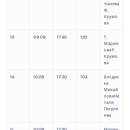
Чанева
Ж.
Крумо
ва
1б
09.09.
17.30
120
Т.
Марин
оваР.
Крумо
ва
1в
10.09
17:30
103
Богдан
ка
Михай
ловаНа
тали
Георги
ева
1г
10.09
17.30
Милен