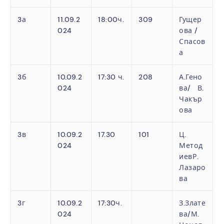
3а
11.09.2
18:00ч.
309
Гущер
024
ова /
Спасов
а
3б
10.09.2
17:30 ч.
208
А.Гено
024
ва/ В.
Чакър
ова
3в
10.09.2
17.30
101
Ц.
024
Метод
иевР.
Лазаро
ва
3г
10.09.2
17:30ч.
З.Злате
024
ва/М.