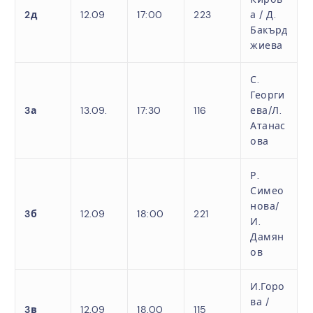
2д
12.09
17:00
223
а /
Д.
Бакърд
жиева
С.
Георги
3а
13.09.
17:30
116
ева/
Л.
Атанас
ова
Р.
Симео
нова/
3б
12.09
18:00
221
И.
Дамян
ов
И.Горо
ва /
3в
12.09
18.00
115