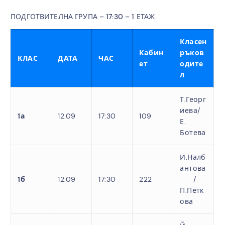
ПОДГОТВИТЕЛНА ГРУПА – 17:30 – 1 ЕТАЖ
Класен
Кабин
ръков
КЛАС
ДАТА
ЧАС
ет
одите
л
Т.Георг
иева/
1а
12.09
17:30
109
Е.
Ботева
И.Налб
антова
1б
12.09
17:30
222
/
П.Петк
ова