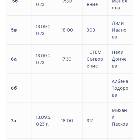
5б
17:30
Манол
023
ение
ова
Лили
13.09.2
5в
18:00
303
Ивано
023
ва
СТЕМ
Нели
13.09.2
6а
17.30
Сътвор
Донче
023
ение
ва
Албена
6б
Тодоро
ва
Михаи
13.09.2
л
7а
18:00
317
023 г.
Пасков