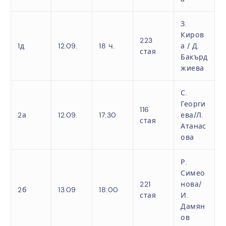
З.
Киров
223
1д
12.09.
18 ч.
а / Д.
стая
Бакърд
жиева
С.
Георги
116
2а
12.09.
17:30
ева/Л.
стая
Атанас
ова
Р.
Симео
221
нова/
2б
13.09
18:00
стая
И.
Дамян
ов