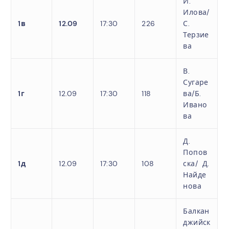
Й.
Илова/
1в
12.09
17:30
226
С.
Терзие
ва
В.
Сугаре
1г
12.09
17:30
118
ва/Б.
Ивано
ва
Д.
Попов
1д
12.09
17:30
108
ска/ Д.
Найде
нова
Балкан
джийск