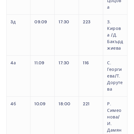
Цоцов
а
3д
09.09
17:30
223
З.
Киров
а /Д.
Бакърд
жиева
4а
11.09
17:30
116
С.
Георги
ева/Т.
Доруте
ва
4б
10.09
18:00
221
Р.
Симео
нова/
И.
Дамян