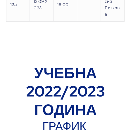
13.09.2
сия
12а
18:00
023
Петков
а
.
.
УЧЕБНА
2022/2023
ГОДИНА
ГРАФИК