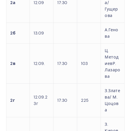
2а
12.09
17:30
а/
Гущер
ова
А.Гено
2б
13.09
ва
Ц.
Метод
2в
12.09.
17:30
103
иев
Р.
Лазаро
ва
З.Злате
12.09.2
ва/
М.
2г
17:30
225
3г
Цоцов
а
З.
Киров