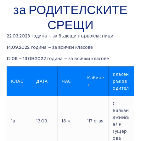
за РОДИТЕЛСКИТЕ
СРЕЩИ
22.03.2023 година – за бъдещи първокласници
14.09.2022 година – за всички класове
12.09 – 13.09.2022 година – за всички класове
Класен
Кабине
КЛАС
ДАТА
ЧАС
ръков
т
одител
С.
Балкан
джийск
1а
13.09.
18 ч.
117 стая
а/ Р.
Гущер
ова