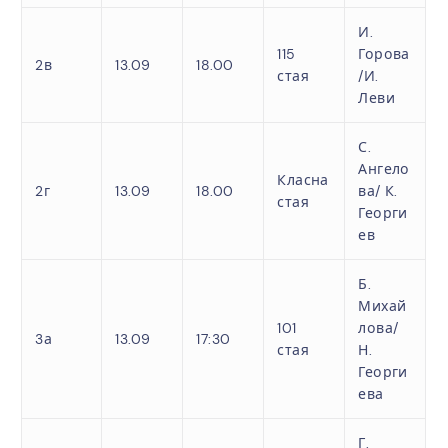
И.
115
Горова
2в
13.09
18.00
стая
/И.
Леви
С.
Ангело
Класна
2г
13.09
18.00
ва/ К.
стая
Георги
ев
Б.
Михай
101
лова/
3а
13.09
17:30
стая
Н.
Георги
ева
Г.