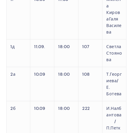
а
Киров
аГаля
Василе
ва
1д
11.09.
18:00
107
Светла
Стояно
ва
2а
10.09
18:00
108
Т.Георг
иева/
Е.
Ботева
2б
10.09
18:00
222
И.Налб
антова
/
П.Петк