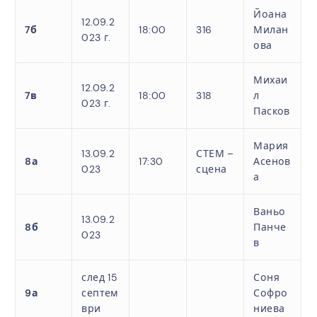
Йоана
12.09.2
7б
18:00
316
Милан
023 г.
ова
Михаи
12.09.2
7в
18:00
318
л
023 г.
Пасков
Мария
13.09.2
СТЕМ –
8а
17:30
Асенов
023
сцена
а
Ваньо
13.09.2
8б
Панче
023
в
след 15
Соня
9а
септем
Софро
ври
ниева