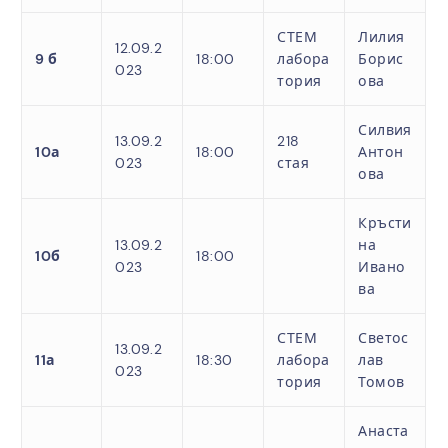
СТЕМ
Лилия
12.09.2
9 б
18:00
лабора
Борис
023
тория
ова
Силвия
13.09.2
218
10а
18:00
Антон
023
стая
ова
Кръсти
13.09.2
на
10б
18:00
023
Ивано
ва
СТЕМ
Светос
13.09.2
11а
18:30
лабора
лав
023
тория
Томов
Анаста