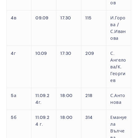
ов
4в
09.09
17.30
115
И.Горо
ва /
С.Иван
ова
4г
10.09
17:30
209
С.
Ангело
ва/К.
Георги
ев
5а
11.09.2
18:00
218
С.Анто
4г.
нова
5б
11.09.2
18:00
314
Емануе
4 г.
ла
Вълче
ва