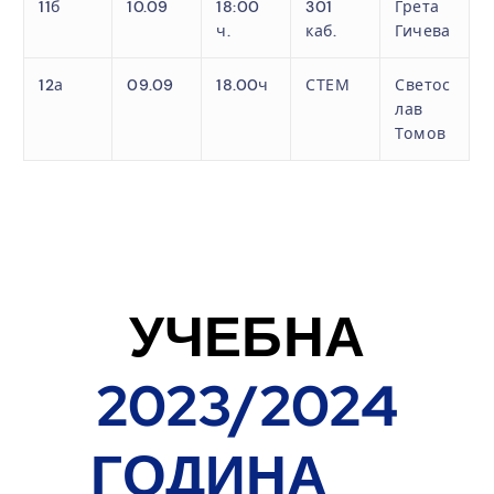
11б
10.09
18:00
301
Грета
ч.
каб.
Гичева
12а
09.09
18.00ч
СТЕМ
Светос
лав
Томов
.
.
УЧЕБНА
2023/2024
ГОДИНА
ГО