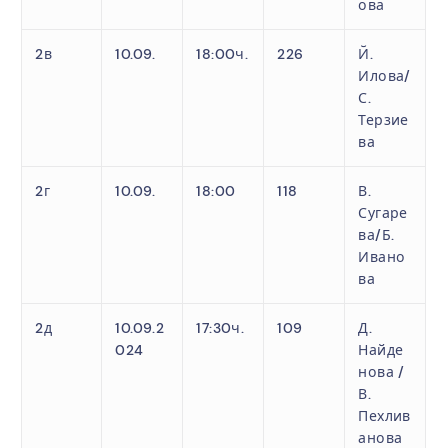
ова
2в
10.09.
18:00ч.
226
Й.
Илова/
С.
Терзие
ва
2г
10.09.
18:00
118
В.
Сугаре
ва/Б.
Ивано
ва
2д
10.09.2
17:30ч.
109
Д.
024
Найде
нова /
В.
Пехлив
анова