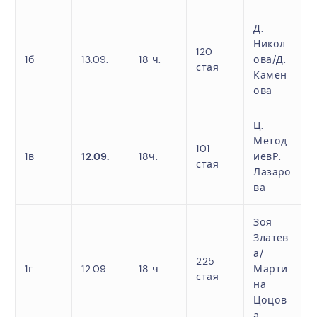
Д.
Никол
120
1б
13.09.
18 ч.
ова/
Д.
стая
Камен
ова
Ц.
Метод
101
1в
12.09.
18ч.
иев
Р.
стая
Лазаро
ва
Зоя
Златев
а/
225
1г
12.09.
18 ч.
Марти
стая
на
Цоцов
а