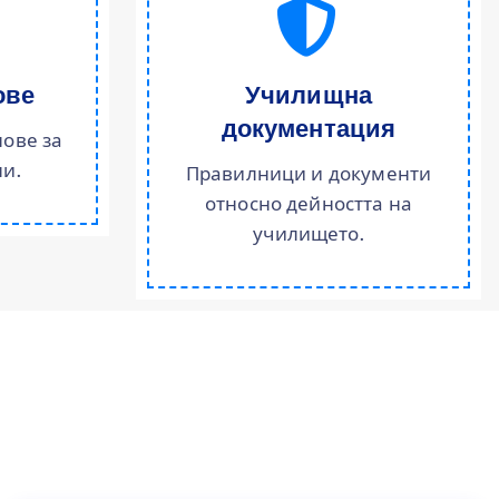
ове
Училищна
документация
ове за
и.
Правилници и документи
относно дейността на
училището.