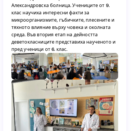
Александровска болница. Учениците от 9.
Александрова – микробиолог в
клас научиха интересни факти за
Александровска болница. Учениците от 9.
микроорганизмите, гъбичките, плесените и
клас научиха интересни факти за
тяхното влияние върху човека и околната
микроорганизмите, гъбичките, плесените и
среда. Във втория етап на дейността
тяхното влияние върху човека и околната
деветокласниците представиха наученото и
среда. Във втория етап на дейността
пред ученици от 6. клас.
деветокласниците представиха наученото и
пред ученици от 6. клас.