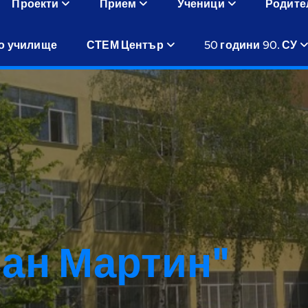
Проекти
Прием
Ученици
Родите
о училище
СТЕМ Център
50 години 90. СУ
Сан Мартин"