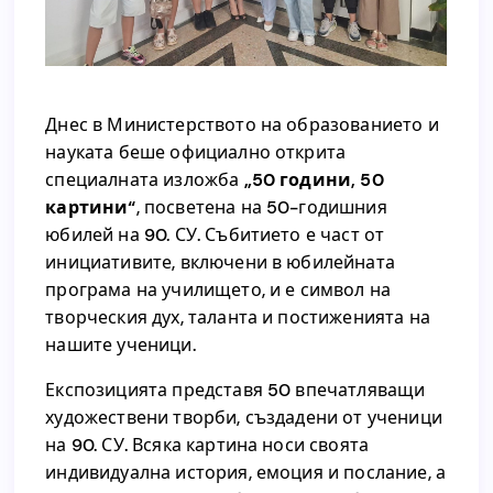
.
.
Днес в Министерството на образованието и
науката беше официално открита
Днес в Министерството на образованието и
специалната изложба
„50 години, 50
науката беше официално открита
картини“
, посветена на 50-годишния
„50 години, 50
специалната изложба
юбилей на 90. СУ. Събитието е част от
, посветена на 50-годишния
картини“
инициативите, включени в юбилейната
юбилей на 90. СУ. Събитието е част от
програма на училището, и е символ на
инициативите, включени в юбилейната
творческия дух, таланта и постиженията на
програма на училището, и е символ на
нашите ученици.
творческия дух, таланта и постиженията на
нашите ученици.
Експозицията представя 50 впечатляващи
художествени творби, създадени от ученици
Експозицията представя 50 впечатляващи
на 90. СУ. Всяка картина носи своята
художествени творби, създадени от ученици
индивидуална история, емоция и послание, а
на 90. СУ. Всяка картина носи своята