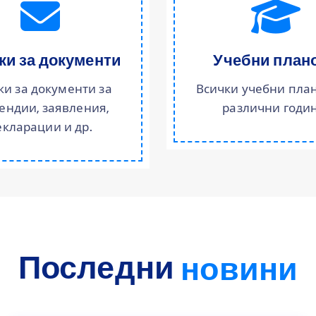
ки за документи
Учебни план
ки за документи за
Всички учебни план
ендии, заявления,
различни годин
екларации и др.
Последни
н
о
в
и
н
и