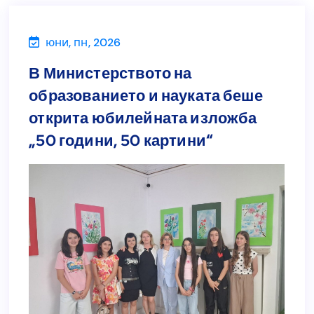
юни, пн, 2026
Новини
В Министерството на
В Министерството на
образованието и науката беше
образованието и науката беше
открита юбилейната изложба
открита юбилейната изложба
„50 години, 50 картини“
„50 години, 50 картини“