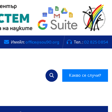
Имейл:
office@sou90.org
Тел. :
02 825 0854