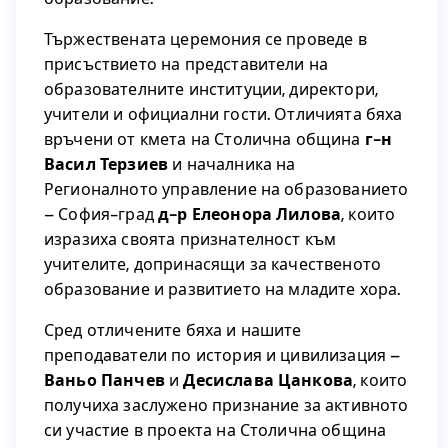
принос към развитието на столичното
образование.
Тържествената церемония се проведе в
присъствието на представители на
Тържествената церемония се проведе в
образователните институции, директори,
присъствието на представители на
учители и официални гости. Отличията бяха
образователните институции, директори,
връчени от кмета на Столична община
г-н
учители и официални гости. Отличията бяха
Васил Терзиев
и началника на
г-н
връчени от кмета на Столична община
Регионалното управление на образованието
и началника на
Васил Терзиев
– София-град
д-р Елеонора Лилова
, които
Регионалното управление на образованието
изразиха своята признателност към
, които
д-р Елеонора Лилова
– София-град
учителите, допринасящи за качественото
изразиха своята признателност към
образование и развитието на младите хора.
учителите, допринасящи за качественото
образование и развитието на младите хора.
Сред отличените бяха и нашите
преподаватели по история и цивилизация –
Сред отличените бяха и нашите
Ваньо Панчев
и
Десислава Цанкова
, които
преподаватели по история и цивилизация –
получиха заслужено признание за активното
, които
Десислава Цанкова
и
Ваньо Панчев
си участие в проекта на Столична община
получиха заслужено признание за активното