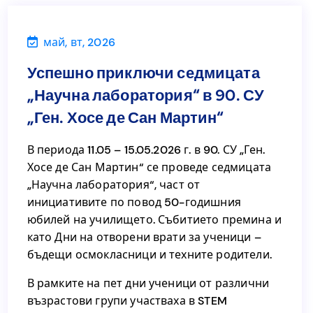
май, вт, 2026
Новини
Успешно приключи седмицата
Успешно приключи седмицата
„Научна лаборатория“ в 90. СУ
„Научна лаборатория“ в 90. СУ
„Ген. Хосе де Сан Мартин“
„Ген. Хосе де Сан Мартин“
В периода 11.05 – 15.05.2026 г. в 90. СУ „Ген.
Хосе де Сан Мартин“ се проведе седмицата
В периода 11.05 – 15.05.2026 г. в 90. СУ „Ген.
„Научна лаборатория“, част от
Хосе де Сан Мартин“ се проведе седмицата
инициативите по повод 50-годишния
„Научна лаборатория“, част от
юбилей на училището. Събитието премина и
инициативите по повод 50-годишния
като Дни на отворени врати за ученици –
юбилей на училището. Събитието премина и
бъдещи осмокласници и техните родители.
като Дни на отворени врати за ученици –
бъдещи осмокласници и техните родители.
В рамките на пет дни ученици от различни
възрастови групи участваха в STEM
В рамките на пет дни ученици от различни