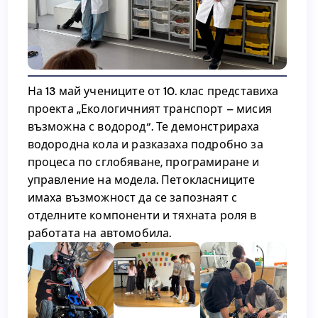
На 13 май учениците от 10. клас представиха
проекта „Екологичният транспорт – мисия
На 13 май учениците от 10. клас представиха
възможна с водород“. Те демонстрираха
проекта „Екологичният транспорт – мисия
водородна кола и разказаха подробно за
възможна с водород“. Те демонстрираха
процеса по сглобяване, програмиране и
водородна кола и разказаха подробно за
управление на модела. Петокласниците
процеса по сглобяване, програмиране и
имаха възможност да се запознаят с
управление на модела. Петокласниците
отделните компоненти и тяхната роля в
имаха възможност да се запознаят с
работата на автомобила.
отделните компоненти и тяхната роля в
работата на автомобила.