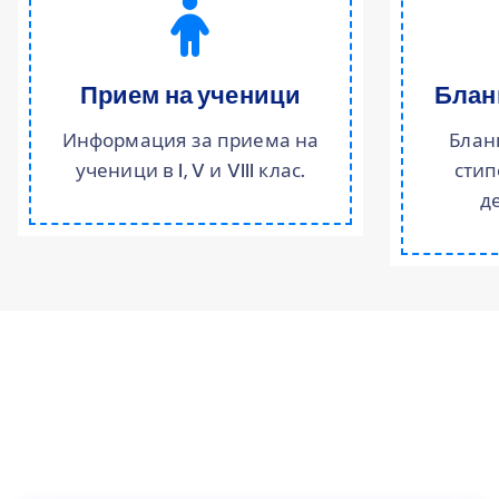
Прием на ученици
Блан
Информация за приема на
Блан
ученици в I, V и VIII клас.
стип
д