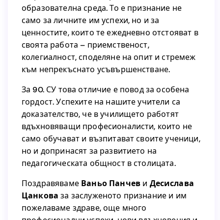
образователна среда. То е признание не
изграждането на подкрепяща
само за личните им успехи, но и за
образователна среда. То е признание не
ценностите, които те ежедневно отстояват в
само за личните им успехи, но и за
своята работа – приемственост,
ценностите, които те ежедневно отстояват в
колегиалност, споделяне на опит и стремеж
своята работа – приемственост,
към непрекъснато усъвършенстване.
колегиалност, споделяне на опит и стремеж
към непрекъснато усъвършенстване.
За 90. СУ това отличие е повод за особена
гордост. Успехите на нашите учители са
За 90. СУ това отличие е повод за особена
доказателство, че в училището работят
гордост. Успехите на нашите учители са
вдъхновяващи професионалисти, които не
доказателство, че в училището работят
само обучават и възпитават своите ученици,
вдъхновяващи професионалисти, които не
но и допринасят за развитието на
само обучават и възпитават своите ученици,
педагогическата общност в столицата.
но и допринасят за развитието на
педагогическата общност в столицата.
Поздравяваме
Ваньо Панчев
и
Десислава
Цанкова
за заслуженото признание и им
Десислава
и
Ваньо Панчев
Поздравяваме
пожелаваме здраве, още много
за заслуженото признание и им
Цанкова