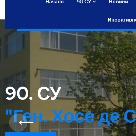
Начало
90 СУ
Новини
Иновативн
90. СУ
"Ген. Хосе де 