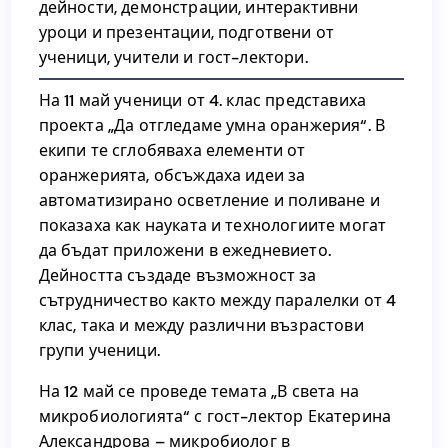
дейности, демонстрации, интерактивни
възрастови групи участваха в STEM
уроци и презентации, подготвени от
дейности, демонстрации, интерактивни
ученици, учители и гост-лектори.
уроци и презентации, подготвени от
ученици, учители и гост-лектори.
На 11 май ученици от 4. клас представиха
проекта „Да отгледаме умна оранжерия“. В
На 11 май ученици от 4. клас представиха
екипи те сглобяваха елементи от
проекта „Да отгледаме умна оранжерия“. В
оранжерията, обсъждаха идеи за
екипи те сглобяваха елементи от
автоматизирано осветление и поливане и
оранжерията, обсъждаха идеи за
показаха как науката и технологиите могат
автоматизирано осветление и поливане и
да бъдат приложени в ежедневието.
показаха как науката и технологиите могат
Дейността създаде възможност за
да бъдат приложени в ежедневието.
сътрудничество както между паралелки от 4
Дейността създаде възможност за
клас, така и между различни възрастови
сътрудничество както между паралелки от 4
групи ученици.
клас, така и между различни възрастови
групи ученици.
На 12 май се проведе темата „В света на
микробиологията“ с гост-лектор Екатерина
На 12 май се проведе темата „В света на
Александрова – микробиолог в
микробиологията“ с гост-лектор Екатерина