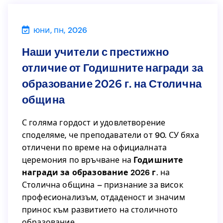
юни, пн, 2026
Новини
Наши учители с престижно
Наши учители с престижно
отличие от Годишните награди за
отличие от Годишните награди за
образование 2026 г. на Столична
образование 2026 г. на Столична
община
община
С голяма гордост и удовлетворение
споделяме, че преподаватели от 90. СУ бяха
С голяма гордост и удовлетворение
отличени по време на официалната
споделяме, че преподаватели от 90. СУ бяха
церемония по връчване на
Годишните
отличени по време на официалната
награди за образование 2026 г.
на
Годишните
церемония по връчване на
Столична община – признание за висок
на
награди за образование 2026 г.
професионализъм, отдаденост и значим
Столична община – признание за висок
принос към развитието на столичното
професионализъм, отдаденост и значим
образование.