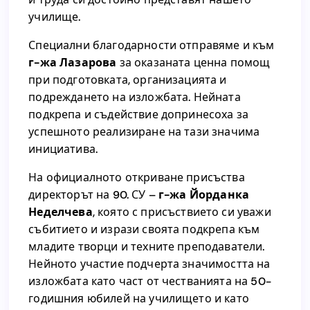
включени в експозицията и които с таланта
училище.
и труда си достойно представят нашето
училище.
Специални благодарности отправяме и към
г-жа Лазарова
за оказаната ценна помощ
Специални благодарности отправяме и към
при подготовката, организацията и
за оказаната ценна помощ
г-жа Лазарова
подреждането на изложбата. Нейната
при подготовката, организацията и
подкрепа и съдействие допринесоха за
подреждането на изложбата. Нейната
успешното реализиране на тази значима
подкрепа и съдействие допринесоха за
инициатива.
успешното реализиране на тази значима
инициатива.
На официалното откриване присъства
директорът на 90. СУ –
г-жа Йорданка
На официалното откриване присъства
Неделчева
, която с присъствието си уважи
г-жа Йорданка
директорът на 90. СУ –
събитието и изрази своята подкрепа към
, която с присъствието си уважи
Неделчева
младите творци и техните преподаватели.
събитието и изрази своята подкрепа към
Нейното участие подчерта значимостта на
младите творци и техните преподаватели.
изложбата като част от честванията на 50-
Нейното участие подчерта значимостта на
годишния юбилей на училището и като
изложбата като част от честванията на 50-