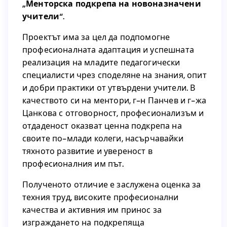
„Менторска подкрепа на новоназначени
си участие в проекта на Столична община
учители“
.
„Менторска подкрепа на новоназначени
.
учители“
Проектът има за цел да подпомогне
професионалната адаптация и успешната
Проектът има за цел да подпомогне
реализация на младите педагогически
професионалната адаптация и успешната
специалисти чрез споделяне на знания, опит
реализация на младите педагогически
и добри практики от утвърдени учители. В
специалисти чрез споделяне на знания, опит
качеството си на ментори, г-н Панчев и г-жа
и добри практики от утвърдени учители. В
Цанкова с отговорност, професионализъм и
качеството си на ментори, г-н Панчев и г-жа
отдаденост оказват ценна подкрепа на
Цанкова с отговорност, професионализъм и
своите по-млади колеги, насърчавайки
отдаденост оказват ценна подкрепа на
тяхното развитие и увереност в
своите по-млади колеги, насърчавайки
професионалния им път.
тяхното развитие и увереност в
професионалния им път.
Полученото отличие е заслужена оценка за
техния труд, високите професионални
Полученото отличие е заслужена оценка за
качества и активния им принос за
техния труд, високите професионални
изграждането на подкрепяща
качества и активния им принос за