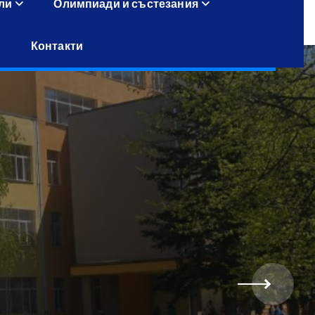
ли
Олимпиади и състезания
Контакти