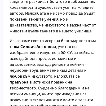
заедно те разкриват богатото въображение,
индивидуална история, емоция и послание, а
креативност и художествен усет на младите
заедно те разкриват богатото въображение,
автори. Изложбата е не само повод да бъдат
креативност и художествен усет на младите
показани техните умения, но и
автори. Изложбата е не само повод да бъдат
доказателство, че изкуството е важна част от
показани техните умения, но и
живота и възпитанието в нашето училище.
доказателство, че изкуството е важна част от
живота и възпитанието в нашето училище.
Изказваме своята искрена благодарност към
г-жа Силвия Антонова
, учител по
Изказваме своята искрена благодарност към
изобразително изкуство в 90. СУ, за нейната
, учител по
г-жа Силвия Антонова
всеотдайност, професионализъм и
изобразително изкуство в 90. СУ, за нейната
вдъхновение. Благодарение на нейния
всеотдайност, професионализъм и
неуморен труд, внимание към детайла и
вдъхновение. Благодарение на нейния
любов към изкуството, изложбата се
неуморен труд, внимание към детайла и
превърна в истински празник на
любов към изкуството, изложбата се
творчеството. Сърдечно благодарим и на
превърна в истински празник на
всички ученици, чиито произведения са
творчеството. Сърдечно благодарим и на
включени в експозицията и които с таланта
всички ученици, чиито произведения са
и труда си достойно представят нашето