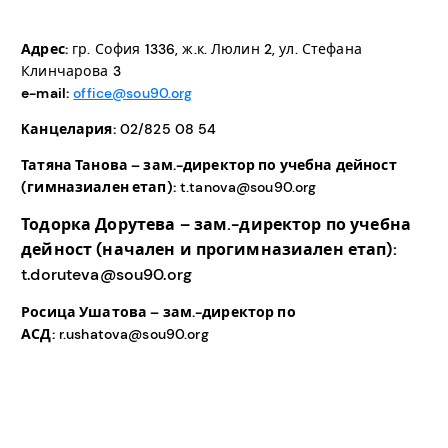
Адрес:
гр. София 1336, ж.к. Люлин 2, ул. Стефана
Клинчарова 3
e-mail:
office@sou90.org
Kанцелария:
02/825 08 54
Татяна Танова – зам.-директор по учебна дейност
(гимназиален етап):
t.tanova@sou90.org
Тодорка Дорутева – зам.-директор по учебна
дейност (начален и прогимназиален етап):
t.doruteva@sou90.org
Росица Ушатова – зам.-директор по
АСД:
r.ushatova@sou90.org