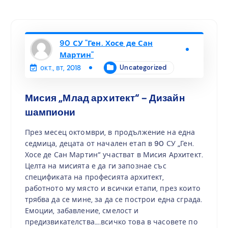
90 СУ "Ген. Хосе де Сан
Мартин"
Uncategorized
окт., вт, 2018
Мисия „Млад архитект“ – Дизайн
шампиони
През месец октомври, в продължение на една
седмица, децата от начален етап в 90 СУ „Ген.
Хосе де Сан Мартин“ участват в Мисия Архитект.
Целта на мисията е да ги запознае със
спецификата на професията архитект,
работното му място и всички етапи, през които
трябва да се мине, за да се построи една сграда.
Емоции, забавление, смелост и
предизвикателства….всичко това в часовете по