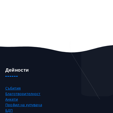
Дейности
Събития
Благотворителност
Анкети
Профил на купувача
БДП