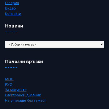
Галерия
Видео
Контакти
Новини
Новини
Полезни връзки
МОН
РУО
За матурите
Електронен дневник
На училище без тежест