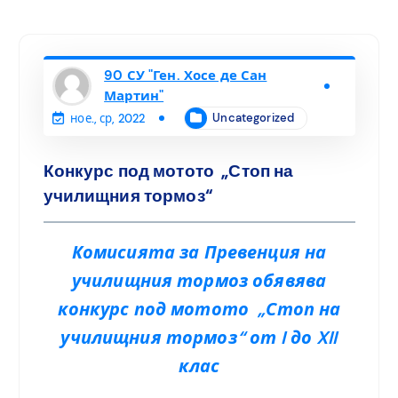
90 СУ "Ген. Хосе де Сан
Мартин"
Uncategorized
ное., ср, 2022
Конкурс под мотото „Стоп на
училищния тормоз“
Комисията за Превенция на
училищния тормоз обявява
конкурс под мотото „Стоп на
училищния тормоз“ от I до XII
клас