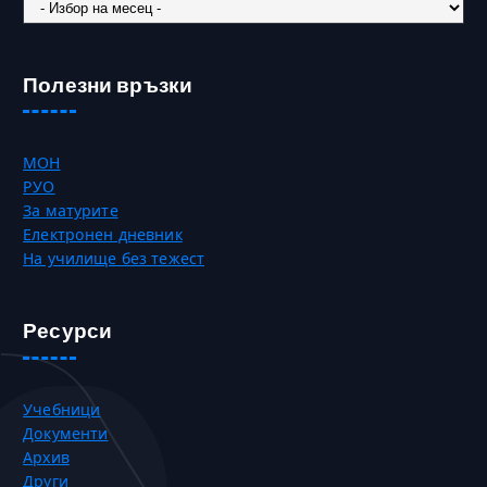
Новини
Полезни връзки
МОН
РУО
За матурите
Електронен дневник
На училище без тежест
Ресурси
Учебници
Документи
Архив
Други