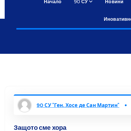
Начало
90 СУ
Новини
Иновативн
90 СУ "Ген. Хосе де Сан Мартин"
Защото сме хора