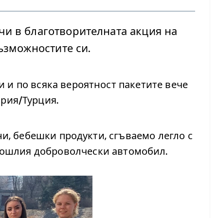
чи в благотворителната акция на
възможностите си.
 и по всяка вероятност пакетите вече
ирия/Турция.
и, бебешки продукти, сгъваемо легло с
 дошлия доброволчески автомобил.