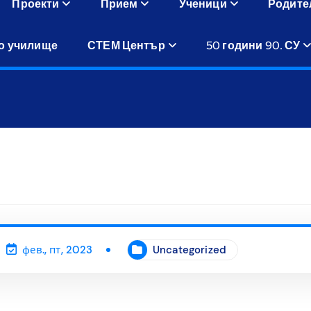
Проекти
Прием
Ученици
Родите
о училище
СТЕМ Център
50 години 90. СУ
фев., пт, 2023
Uncategorized