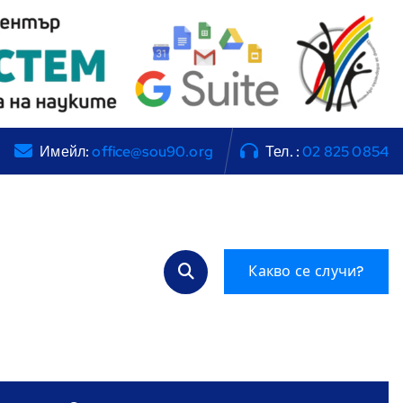
Имейл:
office@sou90.org
Тел. :
02 825 0854