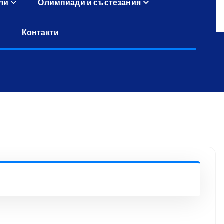
ли
Олимпиади и състезания
Контакти