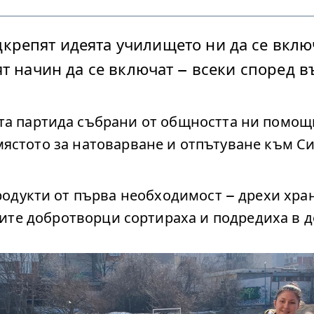
дкрепят идеята училището ни да се вклю
т начин да се включат – всеки според 
ата партида събрани от общността ни помощи
мястото за натоварване и отпътуване към С
родукти от първа необходимост – дрехи хран
шите добротворци сортираха и подредиха в