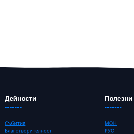
Дейности
Полезни
Събития
МОН
Благотворителност
РУО