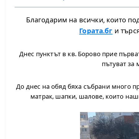
Благодарим на всички, които по
Гората.бг
и търся
Днес пунктът в кв. Борово прие първ
пътуват за 
До днес на обяд бяха събрани много п
матрак, шапки, шалове, които на