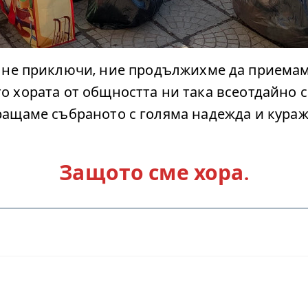
 не приключи, ние продължихме да приемам
о хората от общността ни така всеотдайно 
ращаме събраното с голяма надежда и кураж
Защото сме хора.