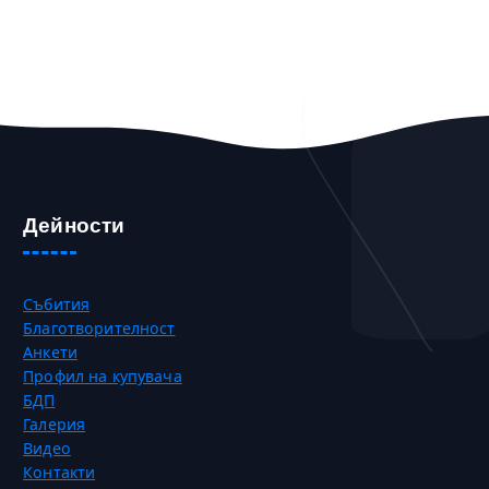
Дейности
Събития
Благотворителност
Анкети
Профил на купувача
БДП
Галерия
Видео
Контакти