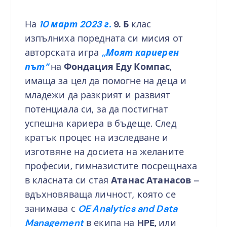
На
10 март 2023 г.
9. Б
клас
изпълниха поредната си мисия от
авторската игра
,,Моят кариерен
път”
на
Фондация Еду Компас
,
имаща за цел да помогне на деца и
младежи да разкрият и развият
потенциала си, за да постигнат
успешна кариера в бъдеще. След
кратък процес на изследване и
изготвяне на досиета на желаните
професии, гимназистите посрещнаха
в класната си стая
Атанас Атанасов
–
вдъхновяваща личност, която се
занимава с
OE Analytics and Data
Management
в екипа на
HPE,
или