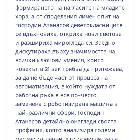
формирането на нагласите на младите
хора, а от споделения личен опит на
господин Атанасов деветокласниците
се вдъхновиха, откриха нови светове
и разшириха мирогледа си. Заедно
дискутираха върху значимостта на
всички ключови умения, които
човекът в 21 век трябва да притежава,
за да не бъде част от процеса на
автоматизация, в който нуждата от
работна ръка е все по-често
заменена с роботизирана машина в
най-различни сфери. Господин
Атанасов детайлно онагледи своята
професия, която анализира големи
масиви от данни и ги осмисля, за да