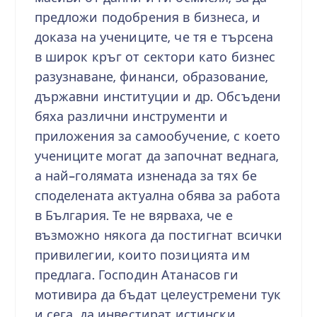
предложи подобрения в бизнеса, и
доказа на учениците, че тя е търсена
в широк кръг от сектори като бизнес
разузнаване, финанси, образование,
държавни институции и др. Обсъдени
бяха различни инструменти и
приложения за самообучение, с което
учениците могат да започнат веднага,
а най-голямата изненада за тях бе
споделената актуална обява за работа
в България. Те не вярваха, че е
възможно някога да постигнат всички
привилегии, които позицията им
предлага. Господин Атанасов ги
мотивира да бъдат целеустремени тук
и сега, да инвестират истински