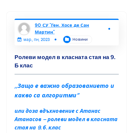
90 СУ "Ген. Хосе де Сан
Мартин"
Новини
мар., пн, 2023
Ролеви модел в класната стая на 9.
Б клас
,,Защо е важно образованието и
какво са алгоритми”
или доза вдъхновение с Атанас
Атанасов – ролеви модел в класната
стая на 9. б. клас