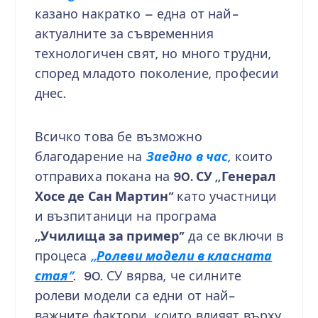
казано накратко – една от най-
актуалните за съвременния
технологичен свят, но много трудни,
според младото поколение, професии
днес.
Всичко това бе възможно
благодарение на
Заедно в час
, които
отправиха покана на
90. СУ ,,Генерал
Хосе де Сан Мартин”
като участници
и възпитаници на програма
,,Училища за пример”
да се включи в
процеса
,,Ролеви модели в класната
стая”
. 90. СУ вярва, че силните
ролеви модели са едни от най-
важните фактори, които влияят върху