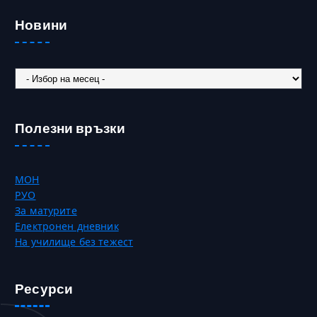
Новини
Новини
Полезни връзки
МОН
РУО
За матурите
Електронен дневник
На училище без тежест
Ресурси