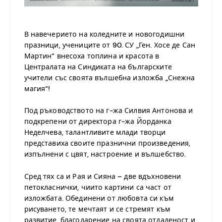
.
В навечерието на коледните и новогодишни
празници, учениците от 90. СУ „Ген. Хосе де Сан
Мартин“ внесоха топлина и красота в
Централата на Синдиката на българските
учители със своята вълшебна изложба „Снежна
магия“!
Под ръководството на г-жа Силвия Антонова и
подкрепени от директора г-жа Йорданка
Неделчева, талантливите млади творци
представиха своите празнични произведения,
изпълнени с цвят,
настроение и вълшебство.
Сред тях са и Рая и Сияна – две вдъхновени
петокласнички, чиито картини са част от
изложбата. Обединени от любовта си към
рисуването, те мечтаят и се стремят към
развитие, благодарение на своята отдаденост и