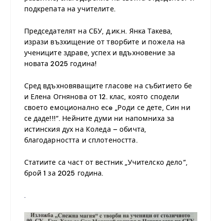
подкрепата на учителите.
Председателят на СБУ, д.ик.н. Янка Такева,
изрази възхищение от творбите и пожела на
учениците здраве, успех и вдъхновение за
новата 2025 година!
Сред вдъхновяващите гласове на събитието бе
и Елена Огнянова от 12. клас, която сподели
своето емоционално есe „Роди се дете, Син ни
се даде!!!“. Нейните думи ни напомниха за
истинския дух на Коледа – обичта,
благодарността и сплотеността.
Статиите са част от вестник „Учителско дело“,
брой 1 за 2025 година.
.