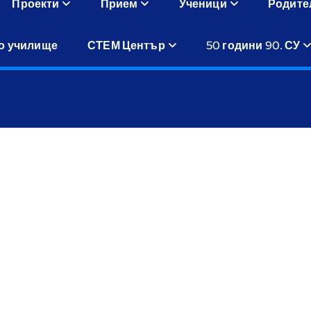
Проекти
Прием
Ученици
Родите
о училище
СТЕМ Център
50 години 90. СУ