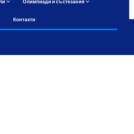
ли
Олимпиади и състезания
Контакти