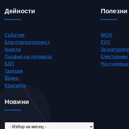
Дейности
Полезни
Събития
МОН
Благотворителност
РУО
Анкети
За матурите
Профил на купувача
Електронен
БДП
На училище
Галерия
Видео
Контакти
Новини
Новини