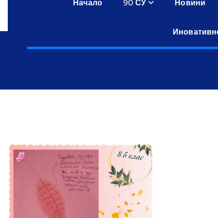
Начало
90 СУ
Новини
Иновативн