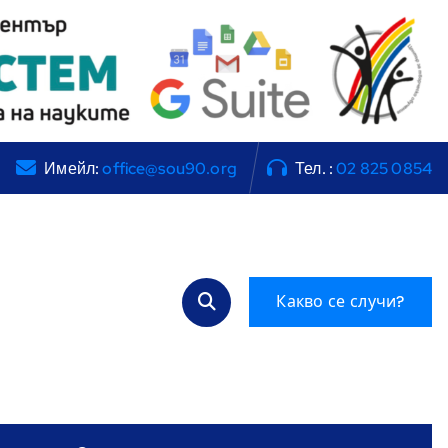
Имейл:
office@sou90.org
Тел. :
02 825 0854