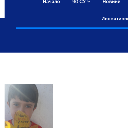
Начало
90 СУ
Новини
Иновативн