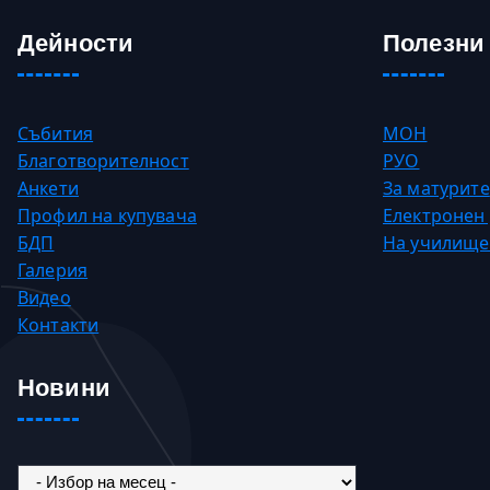
Дейности
Полезни
Събития
МОН
Благотворителност
РУО
Анкети
За матурите
Профил на купувача
Електронен
БДП
На училище
Галерия
Видео
Контакти
Новини
Новини