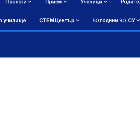
Проекти
Прием
Ученици
Родите
о училище
СТЕМ Център
50 години 90. СУ