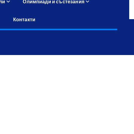
ли
Олимпиади и състезания
Контакти