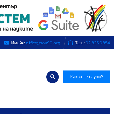
Имейл:
office@sou90.org
Тел. :
02 825 0854