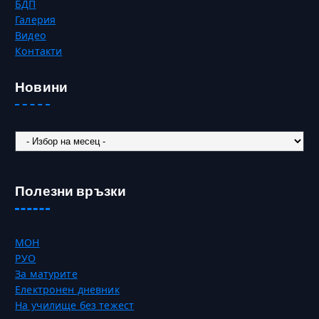
БДП
Галерия
Видео
Контакти
Новини
Новини
Полезни връзки
МОН
РУО
За матурите
Електронен дневник
На училище без тежест