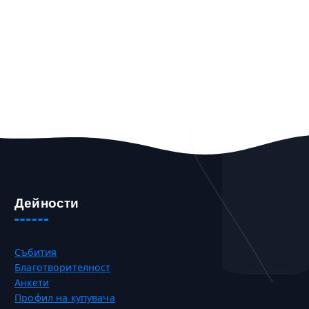
Дейности
Събития
Благотворителност
Анкети
Профил на купувача