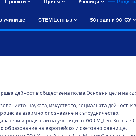
Проекти
Прием
Ученици
Родите
о училище
СТЕМ Център
50 години 90. СУ
ършва дейност в обществена полза.Основни цели на сд
ованието, науката, изкуството, социалната дейност. И
процес за взаимно опознаване и сътрудничество.
ватели и родители на ученици от 90 СУ „Ген. Хосе де С
о образование на европейско и световно равнище.
анието в 90 СУ „Ген. Хосе де Сан Мартин“ и съдействи