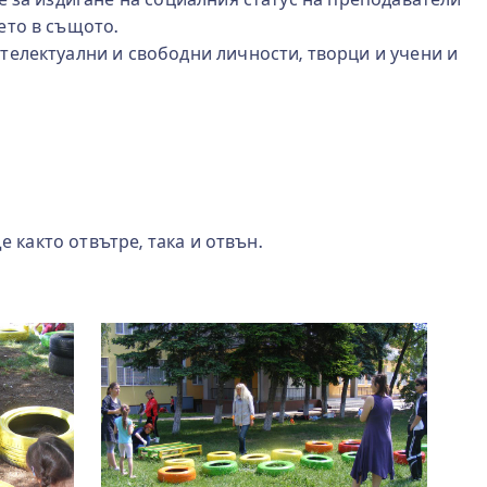
ето в същото.
телектуални и свободни личности, творци и учени и
както отвътре, така и отвън.