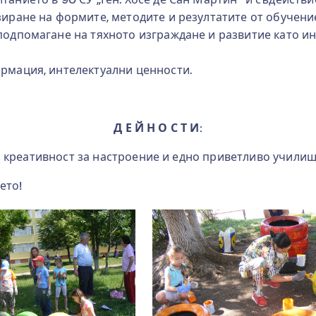
иране на формите, методите и резултатите от обучени
одпомагане на тяхното изграждане и развитие като ин
рмация, интелектуални ценности.
Д Е Й Н О С Т И:
креативност за настроение и едно приветливо училище 
ето!