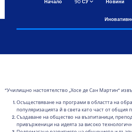
Начало
90 СУ
Новини
Иновативн
“Училищно настоятелство „Хосе де Сан Мартин“ изв
Осъществяване на програми в областта на образ
популяризацията й в света като част от общия 
Създаване на общество на възпитаници, препода
привърженици на идеята за високо технологичн
Подпомагане развитието на обучението и възпит