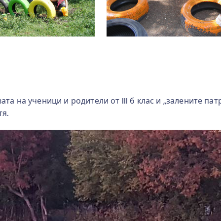
а на ученици и родители от III б клас и „залените патр
тя.