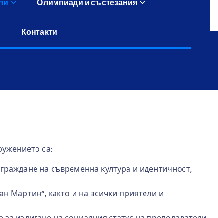
ли
Олимпиади и състезания
Контакти
ружението са:
зграждане на съвременна култура и идентичност,
ан Мартин“, както и на всички приятели и
е за издигане на социалния статус на преподаватели