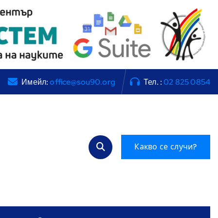
Имейл:
office@sou90.org
Тел. :
02 825 0854