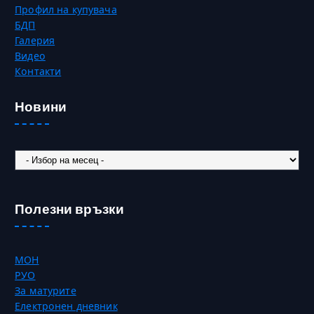
Профил на купувача
БДП
Галерия
Видео
Контакти
Новини
Новини
Полезни връзки
МОН
РУО
За матурите
Електронен дневник