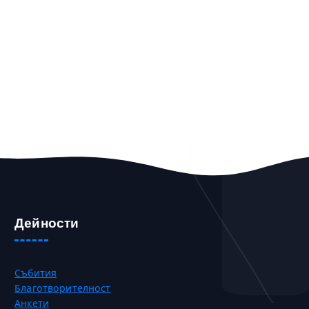
Дейности
Събития
Благотворителност
Анкети