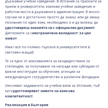
държавни учебни заведения. В Испания са признати за
прием в университети, езикови учебни заведения и
работни места в държавната администрация. В много
случаи не е достатъчно просто да знаеш или да имаш
познания по един език, необходимо е и да можеш да
удостовериш знанията си с официален документ
.
Дипломите са с
неограничена валидност: за цял
живот
.
Имат все по-голямо търсене в университетите в
световен мащаб.
Те са едно от изискванията за кандидатстване за
стипендии, за получаване на награди или субсидии от
важни институции за обучение, агенции за
международно сътрудничество и различни фондации.
Улесняват издаването на учебни визи за Испания, тъй
като
удостоверяват нивото на езикова
компетентност.
Реализация в България