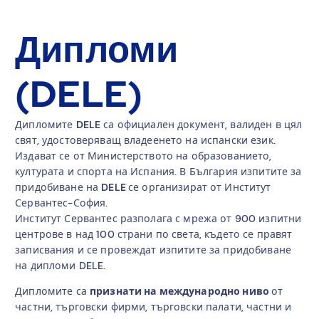
Дипломи
(DELE)
Дипломите
DELE
са официален документ, валиден в цял
свят, удостоверяващ владеенето на испански език.
Издават се от Министерството на образованието,
културата и спорта на Испания. В България изпитите за
придобиване на
DELE
се организират от Институт
Сервантес-София.
Институт Сервантес разполага с мрежа от 900 изпитни
центрове в над 100 страни по света, където се правят
записвания и се провеждат изпитите за придобиване
на дипломи DELE.
Дипломите са
признати на международно ниво
от
частни, търговски фирми, търговски палати, частни и