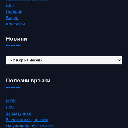
БДП
Галерия
Видео
Контакти
Новини
Новини
Полезни връзки
МОН
РУО
За матурите
Електронен дневник
На училище без тежест