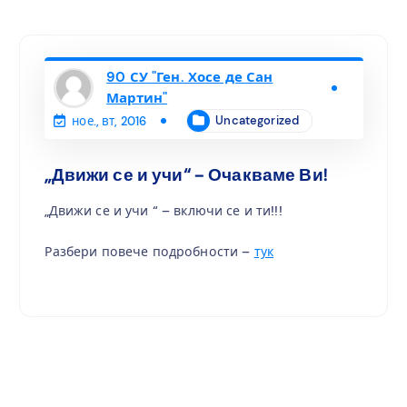
90 СУ "Ген. Хосе де Сан
Мартин"
Uncategorized
ное., вт, 2016
„Движи се и учи“ – Очакваме Ви!
„Движи се и учи “ – включи се и ти!!!
Разбери повече подробности –
тук