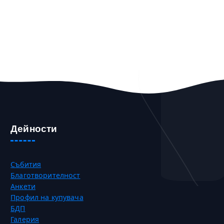
Дейности
Събития
Благотворителност
Анкети
Профил на купувача
БДП
Галерия