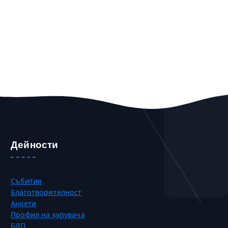
Дейности
Събития
Благотворителност
Анкети
Профил на купувача
БДП