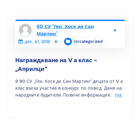
90 СУ "Ген. Хосе де Сан
Мартин"
Uncategorized
дек., вт, 2016
Награждаване на V а клас –
„Априлци“
В 90 СУ „Ген. Хосе де Сан Мартин“ децата от V а
клас взеха участие в конкурс по повод Деня на
народните будители. Повече информация :
тук