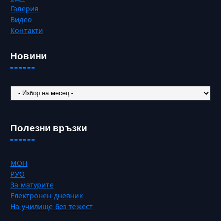
Галерия
Видео
Контакти
Новини
Новини
Полезни връзки
МОН
РУО
За матурите
Електронен дневник
На училище без тежест