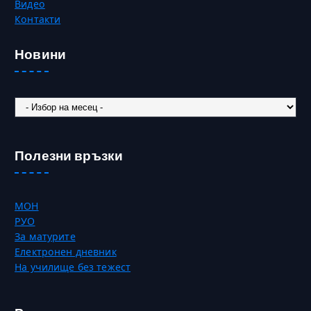
Видео
Контакти
Новини
Новини
Полезни връзки
МОН
РУО
За матурите
Електронен дневник
На училище без тежест