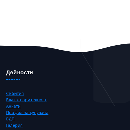
Дейности
Събития
Благотворителност
Анкети
Профил на купувача
БДП
Галерия