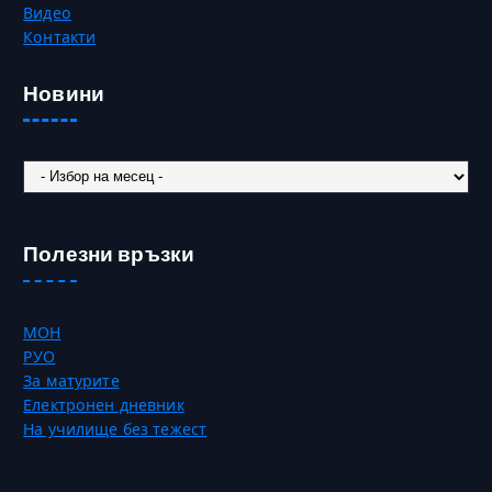
Видео
Контакти
Новини
Новини
Полезни връзки
МОН
РУО
За матурите
Електронен дневник
На училище без тежест