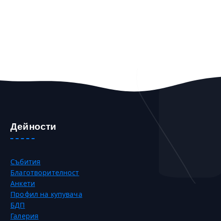
Дейности
Събития
Благотворителност
Анкети
Профил на купувача
БДП
Галерия