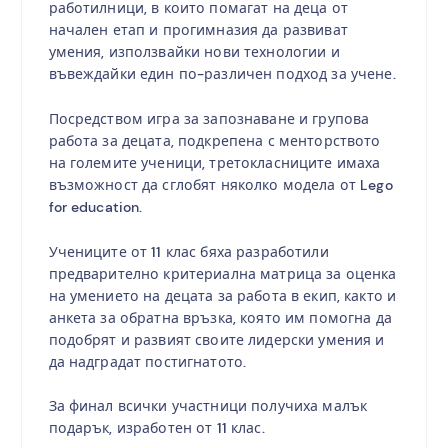
работилници, в които помагат на деца от
начален етап и прогимназия да развиват
умения, използвайки нови технологии и
въвеждайки един по-различен подход за учене.
Посредством игра за запознаване и групова
работа за децата, подкрепена с менторството
на големите ученици, третокласниците имаха
възможност да сглобят няколко модела от Lego
for education.
Учениците от 11 клас бяха разработили
предварително критериална матрица за оценка
на умението на децата за работа в екип, както и
анкета за обратна връзка, която им помогна да
подобрят и развият своите лидерски умения и
да надградат постигнатото.
За финал всички участници получиха малък
подарък, изработен от 11 клас.