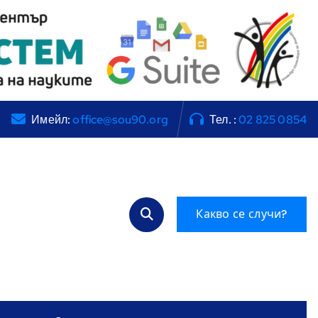
Имейл:
office@sou90.org
Тел. :
02 825 0854