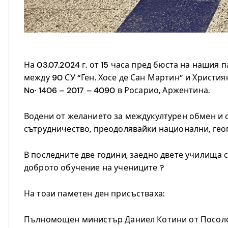
.
На 03.07.2024 г. от 15 часа пред бюста на наши
между 90 СУ “Ген. Хосе де Сан Мартин” и Христ
No· 1406 – 2017 – 4090 в Росарио, Аржентина.
Водени от желанието за междукултурен обмен и 
сътрудничество, преодолявайки национални, геог
В последните две години, заедно двете училища с
доброто обучение на учениците ?
На този паметен ден присъстваха:
Пълномощен министър Даниел Котини от Посолст