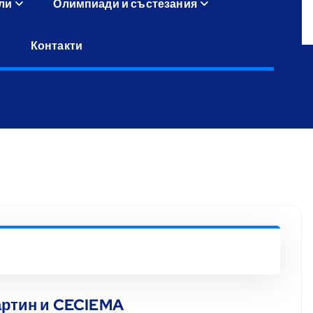
ли
Олимпиади и състезания
Контакти
Мартин и CECIEMA