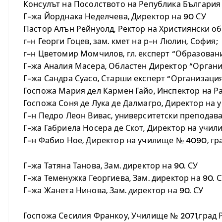
Консулът на Посолството на Република България
Г-жа Йорднака Неделчева, Директор на 90 СУ
Пастор Алън Рейнуолд, Ректор на Християнски об
г-н Георги Гоцев, зам. кмет на р-н Люлин, София;
г-н Цветомир Момчилов, гл. експерт “Образовани
Г-жа Аналия Масера, Областен Директор “Органи
Г-жа Сандра Суасо, Старши експерт “Организаци
Госпожа Мария дел Кармен Гайо, Инспектор на Ра
Госпожа Соня де Лука де Далмагро, Директор на 
Г-н Педро Леон Вивас, университетски преподава
Г-жа Габриела Носера де Скот, Директор на учил
Г-н Фабио Ное, Директор на училище № 4090, гр
Г-жа Татяна Танова, Зам. директор на 90. СУ
Г-жа Теменужка Георгиева, Зам. директор на 90. 
Г-жа Жанета Нинова, Зам. директор на 90. СУ
Госпожа Сесилия Франкоу, Училище № 2071,град 