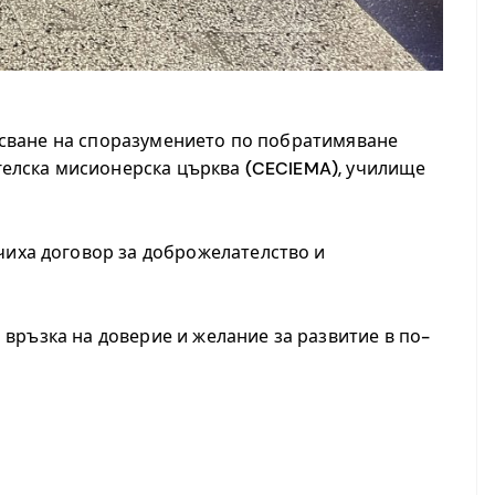
писване на споразумението по побратимяване
нгелска мисионерска църква (CECIEMA), училище
чиха договор за доброжелателство и
 връзка на доверие и желание за развитие в по-