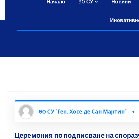
Начало
90 СУ
Новини
Иновативн
90 СУ "Ген. Хосе де Сан Мартин"
Церемония по подписване на споразу