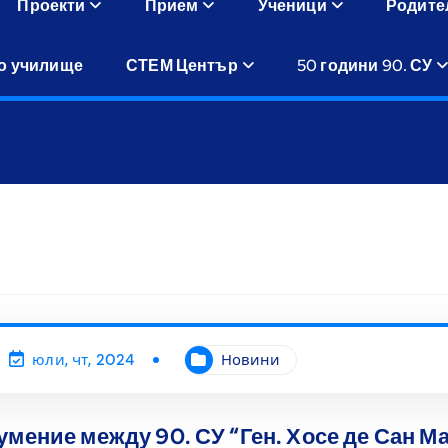
Проекти
Прием
Ученици
Родите
о училище
СТЕМ Център
50 години 90. СУ
юли, чт, 2024
Новини
мение между 90. СУ “Ген. Хосе де Сан 