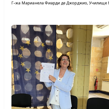
Г-жа Марианела Фиарди де Джорджио, Училище №
.