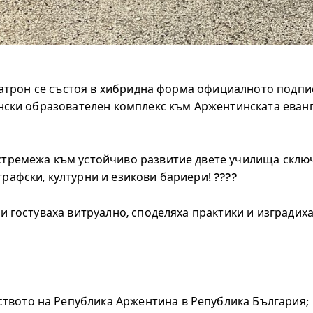
я патрон се състоя в хибридна форма официалното под
иянски образователен комплекс към Аржентинската ева
стремежа към устойчиво развитие двете училища склю
рафски, културни и езикови бариери! ????
и гостуваха витруално, споделяха практики и изградиха
вото на Република Аржентина в Република България;