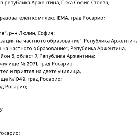
 в република Аржентина, Г-жа София Стоева;
разователен комплекс IEMA, град Росарио;
е”, р-н Люлин, София;
зация на частното образование”, Република Аржентина
я на частното образование”, Република Аржентина;
йон 5, област 7, Република Аржентина;
училище № 2071, град Росарио
тел и приятел на двете училища;
ище №1049, град Росарио;
ад Росарио;
СУ
Росарио;